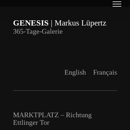
Zum
Inhalt
GENESIS
| Markus Lüpertz
springen
365-Tage-Galerie
English
Français
MARKTPLATZ – Richtung
Ettlinger Tor